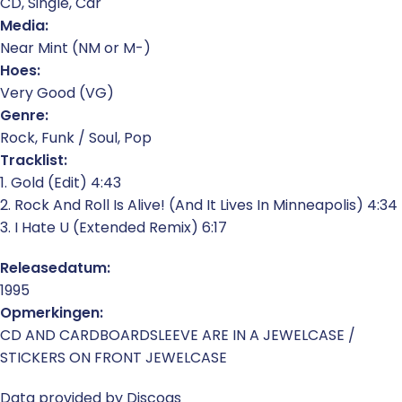
CD, Single, Car
Media:
Near Mint (NM or M-)
Hoes:
Very Good (VG)
Genre:
Rock, Funk / Soul, Pop
Tracklist:
1. Gold (Edit) 4:43
2. Rock And Roll Is Alive! (And It Lives In Minneapolis) 4:34
3. I Hate U (Extended Remix) 6:17
Releasedatum:
1995
Opmerkingen:
CD AND CARDBOARDSLEEVE ARE IN A JEWELCASE /
STICKERS ON FRONT JEWELCASE
Data provided by Discogs