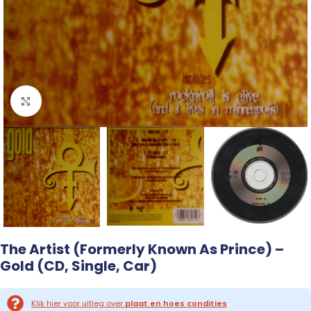
Click to enlarge
The Artist (Formerly Known As Prince) –
Gold (CD, Single, Car)
Klik hier voor uitleg over
plaat en hoes condities