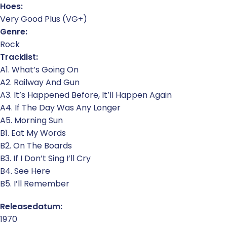
Hoes:
Very Good Plus (VG+)
Genre:
Rock
Tracklist:
A1. What’s Going On
A2. Railway And Gun
A3. It’s Happened Before, It’ll Happen Again
A4. If The Day Was Any Longer
A5. Morning Sun
B1. Eat My Words
B2. On The Boards
B3. If I Don’t Sing I’ll Cry
B4. See Here
B5. I’ll Remember
Releasedatum:
1970