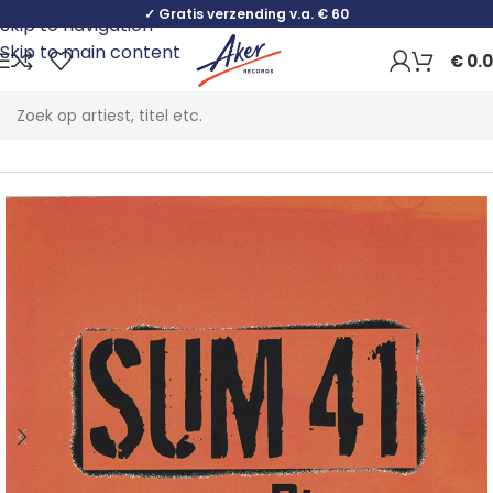
✓ Gratis verzending v.a. € 60
Skip to navigation
Skip to main content
€
0.
Home
Rock