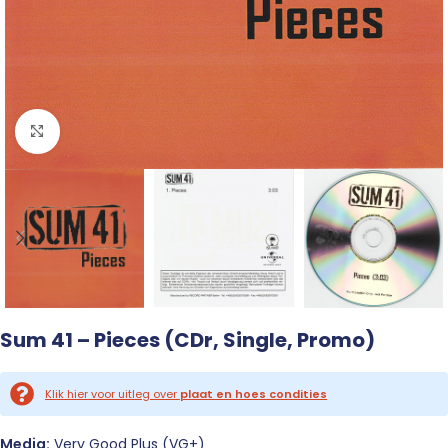
Click to enlarge
Sum 41 – Pieces (CDr, Single, Promo)
Klik hier voor uitleg over
plaat en hoes condities
Media:
Very Good Plus (VG+)