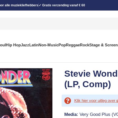
or alle muziekliefhebbers
✓ Gratis verzending vanaf € 60
Soul
Hip Hop
Jazz
Latin
Non-Music
Pop
Reggae
Rock
Stage & Screen
Stevie Wonde
(LP, Comp)
Klik hier voor uitleg over
Media:
Very Good Plus (V