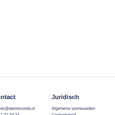
ntact
Juridisch
mer@akerrecords.nl
Algemene voorwaarden
11 32 33 34
Cookiebeleid