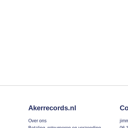
Akerrecords.nl
Co
Over ons
jim
Betaling, retourneren en verzending
06 