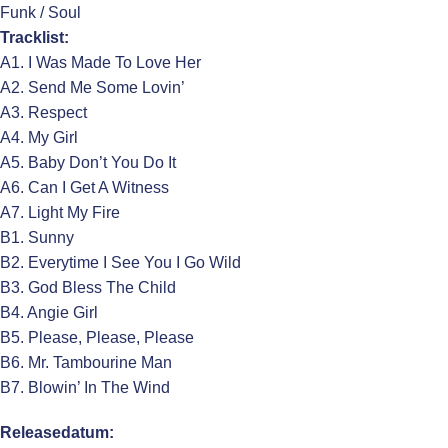
Funk / Soul
Tracklist:
A1. I Was Made To Love Her
A2. Send Me Some Lovin’
A3. Respect
A4. My Girl
A5. Baby Don’t You Do It
A6. Can I Get A Witness
A7. Light My Fire
B1. Sunny
B2. Everytime I See You I Go Wild
B3. God Bless The Child
B4. Angie Girl
B5. Please, Please, Please
B6. Mr. Tambourine Man
B7. Blowin’ In The Wind
Releasedatum: