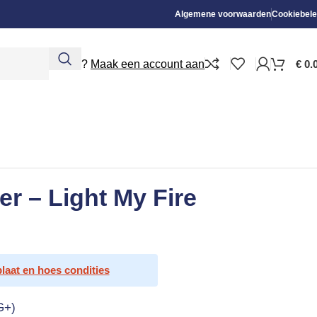
Algemene voorwaarden
Cookiebele
Nieuw?
Maak een account aan
€
0.
r – Light My Fire
plaat en hoes condities
G+)