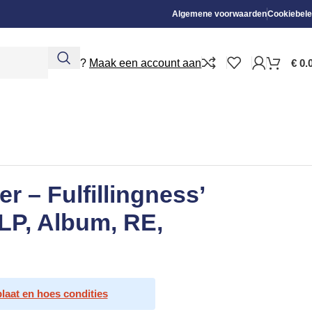
Algemene voorwaarden
Cookiebele
Nieuw?
Maak een account aan
€
0.
r – Fulfillingness’
(LP, Album, RE,
plaat en hoes condities