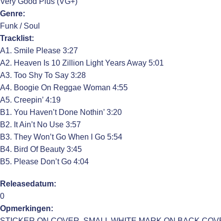
Very Good Plus (VG+)
Genre:
Funk / Soul
Tracklist:
A1. Smile Please 3:27
A2. Heaven Is 10 Zillion Light Years Away 5:01
A3. Too Shy To Say 3:28
A4. Boogie On Reggae Woman 4:55
A5. Creepin’ 4:19
B1. You Haven’t Done Nothin’ 3:20
B2. It Ain’t No Use 3:57
B3. They Won’t Go When I Go 5:54
B4. Bird Of Beauty 3:45
B5. Please Don’t Go 4:04
Releasedatum:
0
Opmerkingen:
STICKER ON COVER, SMALL WHITE MARK ON BACK COV