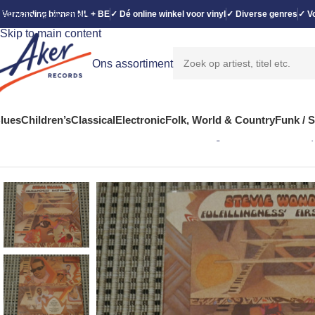
 Verzending binnen NL + BE
✓ Dé online winkel voor vinyl
✓ Diverse genres
✓ Vo
Skip to navigation
Skip to main content
Ons assortiment
lues
Children’s
Classical
Electronic
Folk, World & Country
Funk / 
Home
Funk / Soul
Stevie Wonder – Fulfillingness’ First Finale 