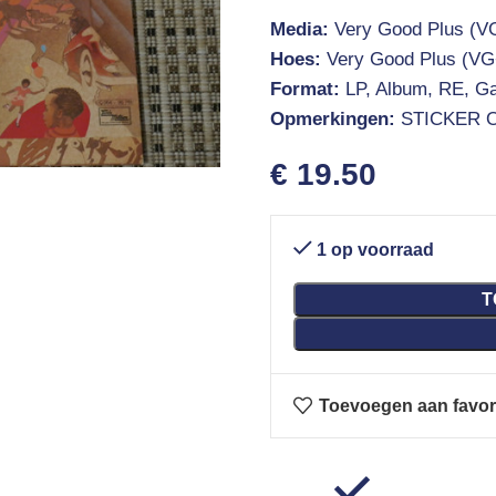
Media:
Very Good Plus (V
Hoes:
Very Good Plus (VG
Format:
LP, Album, RE, Ga
Opmerkingen:
STICKER 
€
19.50
1 op voorraad
T
Toevoegen aan favor