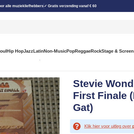
or alle muziekliefhebbers
✓ Gratis verzending vanaf € 60
Soul
Hip Hop
Jazz
Latin
Non-Music
Pop
Reggae
Rock
Stage & Screen
(LP, Album, RE, Gat)
Stevie Wonde
First Finale 
Gat)
Klik hier voor uitleg over