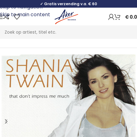
✓ Gratis verzending v.a. € 60
Skip to navigation
Skip to main content
€
0.
Home
Rock