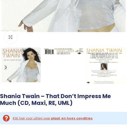
Click to enlarge
Shania Twain – That Don’t Impress Me
Much (CD, Maxi, RE, UML)
Klik hier voor uitleg over
plaat en hoes condities