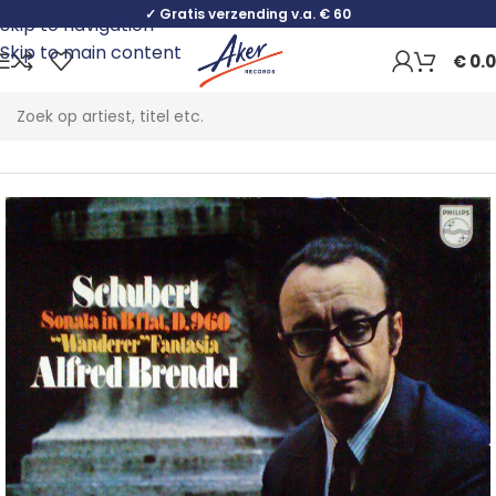
✓ Gratis verzending v.a. € 60
Skip to navigation
Skip to main content
€
0.
Home
Classical