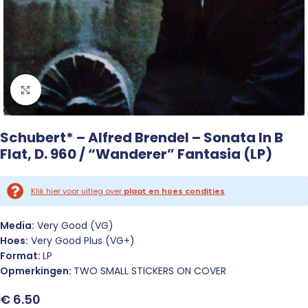
Click to enlarge
Schubert* – Alfred Brendel – Sonata In B
Flat, D. 960 / “Wanderer” Fantasia (LP)
Klik hier voor uitleg over
plaat en hoes condities
Media:
Very Good (VG)
Hoes:
Very Good Plus (VG+)
Format:
LP
Opmerkingen:
TWO SMALL STICKERS ON COVER
€
6.50