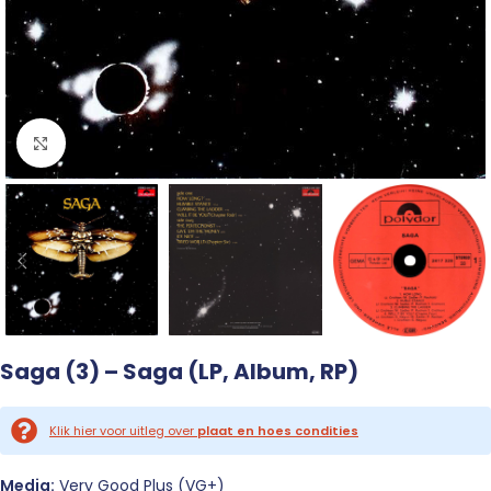
Click to enlarge
Saga (3) – Saga (LP, Album, RP)
Klik hier voor uitleg over
plaat en hoes condities
Media:
Very Good Plus (VG+)