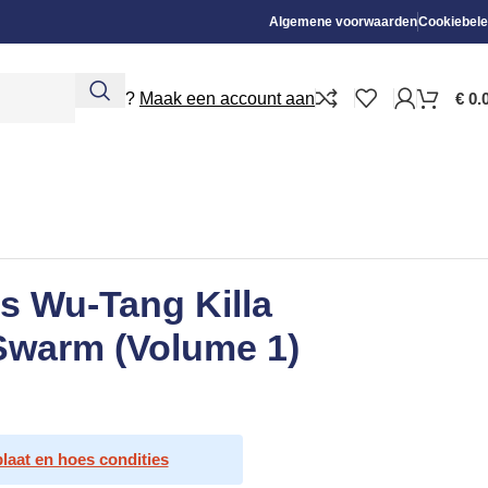
Algemene voorwaarden
Cookiebele
Nieuw?
Maak een account aan
€
0.
s Wu-Tang Killa
Swarm (Volume 1)
plaat en hoes condities