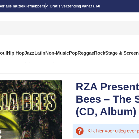
or alle muziekliefhebbers
✓ Gratis verzending vanaf € 60
Soul
Hip Hop
Jazz
Latin
Non-Music
Pop
Reggae
Rock
Stage & Screen
 (Volume 1) (CD, Album)
RZA Present
Bees – The 
(CD, Album)
Klik hier voor uitleg over