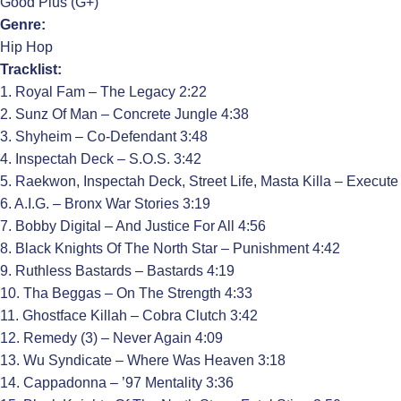
Good Plus (G+)
Genre:
Hip Hop
Tracklist:
1. Royal Fam – The Legacy 2:22
2. Sunz Of Man – Concrete Jungle 4:38
3. Shyheim – Co-Defendant 3:48
4. Inspectah Deck – S.O.S. 3:42
5. Raekwon, Inspectah Deck, Street Life, Masta Killa – Execut
6. A.I.G. – Bronx War Stories 3:19
7. Bobby Digital – And Justice For All 4:56
8. Black Knights Of The North Star – Punishment 4:42
9. Ruthless Bastards – Bastards 4:19
10. Tha Beggas – On The Strength 4:33
11. Ghostface Killah – Cobra Clutch 3:42
12. Remedy (3) – Never Again 4:09
13. Wu Syndicate – Where Was Heaven 3:18
14. Cappadonna – ’97 Mentality 3:36