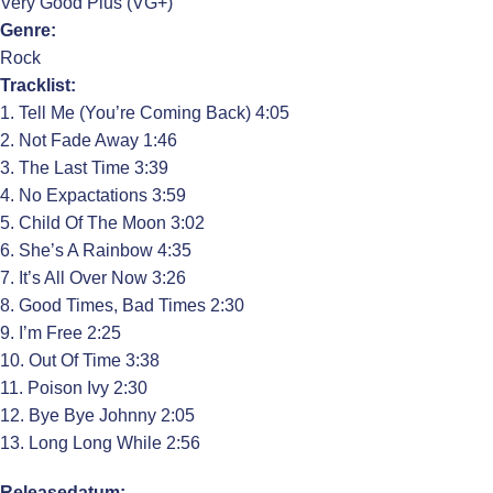
Very Good Plus (VG+)
Genre:
Rock
Tracklist:
1. Tell Me (You’re Coming Back) 4:05
2. Not Fade Away 1:46
3. The Last Time 3:39
4. No Expactations 3:59
5. Child Of The Moon 3:02
6. She’s A Rainbow 4:35
7. It’s All Over Now 3:26
8. Good Times, Bad Times 2:30
9. I’m Free 2:25
10. Out Of Time 3:38
11. Poison Ivy 2:30
12. Bye Bye Johnny 2:05
13. Long Long While 2:56
Releasedatum: