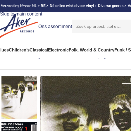
 Verzending binnen NL + BE
✓ Dé online winkel voor vinyl
✓ Diverse genres
✓ Vo
Skip to navigation
Skip to main content
Ons assortiment
lues
Children’s
Classical
Electronic
Folk, World & Country
Funk / 
Home
Rock
Rolling Stones* – More Hot Rocks (Big Hits & Fa