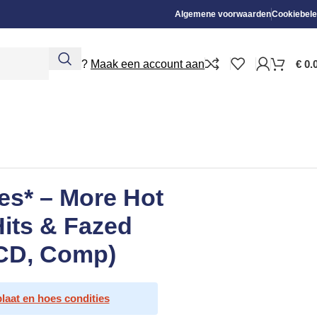
Algemene voorwaarden
Cookiebele
Nieuw?
Maak een account aan
€
0.
es* – More Hot
its & Fazed
(CD, Comp)
plaat en hoes condities