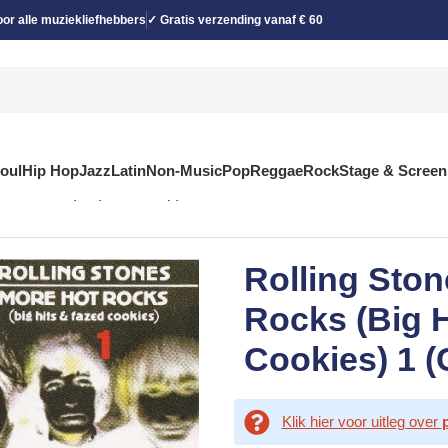
or alle muziekliefhebbers
✓ Gratis verzending vanaf € 60
Soul
Hip Hop
Jazz
Latin
Non-Music
Pop
Reggae
Rock
Stage & Screen
zed Cookies) 1 (CD, Comp)
Rolling Ston
Rocks (Big H
Cookies) 1 
Klik hier voor uitleg over