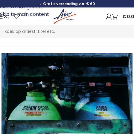
✓ Gratis verzending v.a. € 60
Skip to navigation
Skip to main content
€
0.
Home
Hip Hop