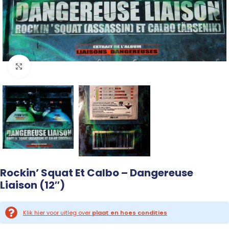
Click to enlarge
Rockin’ Squat Et Calbo – Dangereuse
Liaison (12″)
Klik hier voor uitleg over
plaat en hoes condities