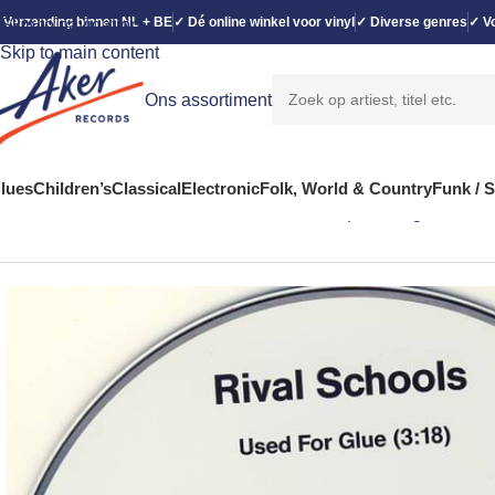
 Verzending binnen NL + BE
✓ Dé online winkel voor vinyl
✓ Diverse genres
✓ Vo
Skip to navigation
Skip to main content
Ons assortiment
lues
Children’s
Classical
Electronic
Folk, World & Country
Funk / 
Home
Rock
Rival Schools – Used For Glue (CD, Single, Promo