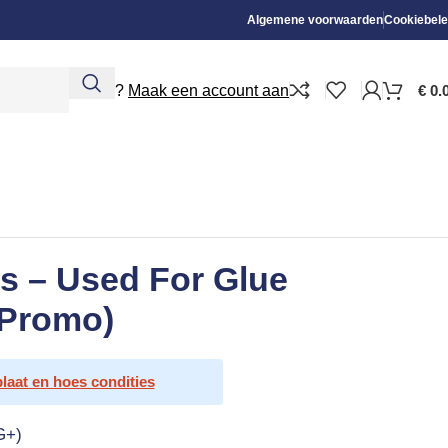
Algemene voorwaarden
Cookiebele
Nieuw?
Maak een account aan
€
0.
s – Used For Glue
 Promo)
plaat en hoes condities
G+)