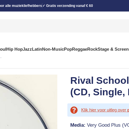
or alle muziekliefhebbers
✓ Gratis verzending vanaf € 60
Soul
Hip Hop
Jazz
Latin
Non-Music
Pop
Reggae
Rock
Stage & Screen
)
Rival School
(CD, Single,
Klik hier voor uitleg over
Media:
Very Good Plus (V