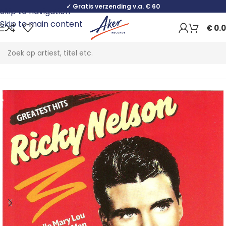
✓ Gratis verzending v.a. € 60
Skip to navigation
Skip to main content
€
0.
Home
Rock