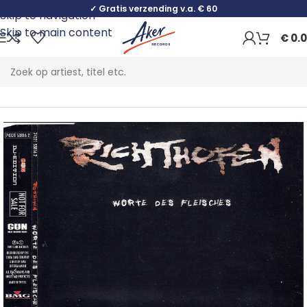
✓ Gratis verzending v.a. € 60
Skip to navigation
Skip to main content
€
0.
Home
Rock