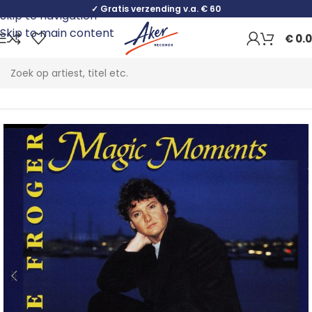
✓ Gratis verzending v.a. € 60
Skip to navigation
Skip to main content
€
0.
Home
Pop