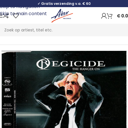
✓ Gratis verzending v.a. € 60
Skip to navigation
Skip to main content
€
0.
Home
Rock