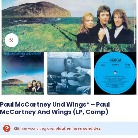
Click to enlarge
Paul McCartney Und Wings* – Paul
McCartney And Wings (LP, Comp)
Klik hier voor uitleg over
plaat en hoes condities