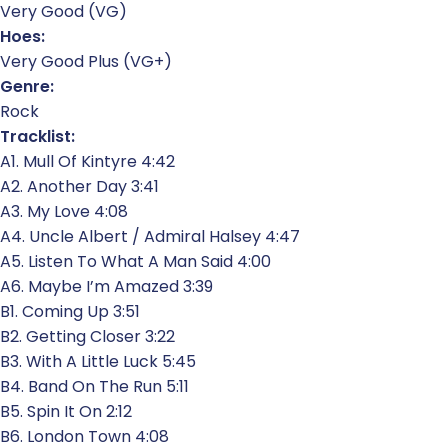
Very Good (VG)
Hoes:
Very Good Plus (VG+)
Genre:
Rock
Tracklist:
A1. Mull Of Kintyre 4:42
A2. Another Day 3:41
A3. My Love 4:08
A4. Uncle Albert / Admiral Halsey 4:47
A5. Listen To What A Man Said 4:00
A6. Maybe I’m Amazed 3:39
B1. Coming Up 3:51
B2. Getting Closer 3:22
B3. With A Little Luck 5:45
B4. Band On The Run 5:11
B5. Spin It On 2:12
B6. London Town 4:08