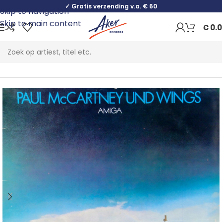
✓ Gratis verzending v.a. € 60
Skip to navigation
Skip to main content
€
0.
Home
Rock