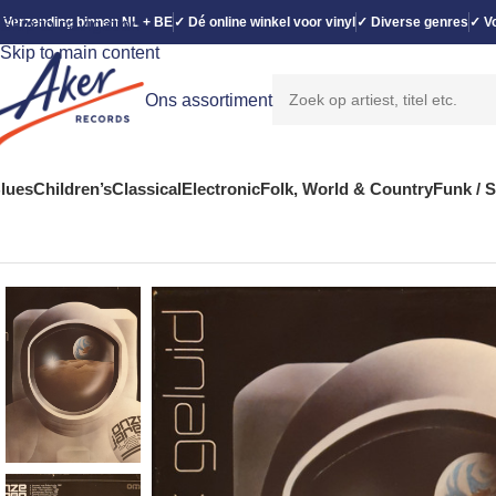
 Verzending binnen NL + BE
✓ Dé online winkel voor vinyl
✓ Diverse genres
✓ Vo
Skip to navigation
Skip to main content
Ons assortiment
lues
Children’s
Classical
Electronic
Folk, World & Country
Funk / 
Home
Non-Music
No Artist – Onze Jaren 45-70 – In Authentiek