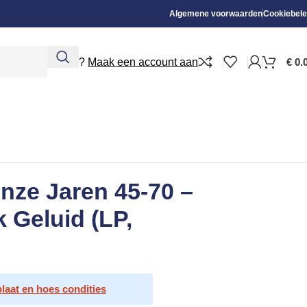
Algemene voorwaarden
Cookiebele
Nieuw?
Maak een account aan
€
0.
Onze Jaren 45-70 –
k Geluid (LP,
plaat en hoes condities