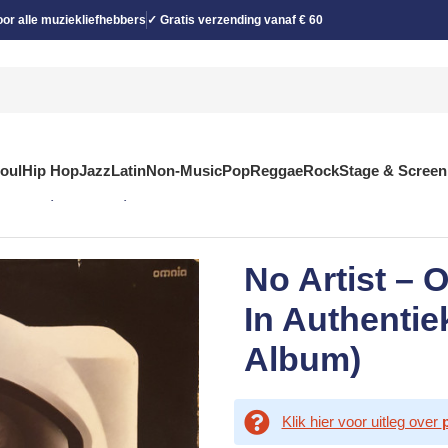
or alle muziekliefhebbers
✓ Gratis verzending vanaf € 60
Soul
Hip Hop
Jazz
Latin
Non-Music
Pop
Reggae
Rock
Stage & Screen
 Geluid (LP, Album)
No Artist – 
In Authentie
Album)
Klik hier voor uitleg over