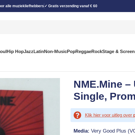
or alle muziekliefhebbers
✓ Gratis verzending vanaf € 60
Soul
Hip Hop
Jazz
Latin
Non-Music
Pop
Reggae
Rock
Stage & Screen
NME.Mine – 
Single, Pro
Klik hier voor uitleg over
Media:
Very Good Plus (V