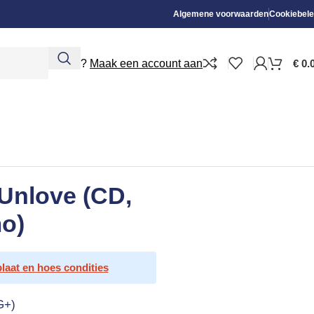
Algemene voorwaarden
Cookiebele
Nieuw?
Maak een account aan
€
0.
Unlove (CD,
mo)
plaat en hoes condities
G+)