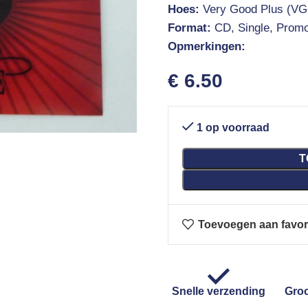
Hoes:
Very Good Plus (VG
Format:
CD, Single, Prom
Opmerkingen:
€
6.50
1 op voorraad
T
Toevoegen aan favor
Snelle verzending
Groo