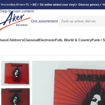
 Verzending binnen NL + BE
✓ Dé online winkel voor vinyl
✓ Diverse genres
✓ Vo
Skip to navigation
Skip to main content
Ons assortiment
lues
Children’s
Classical
Electronic
Folk, World & Country
Funk / 
Home
Rock
NME.Mine – Unlove (CD, Single, Promo)