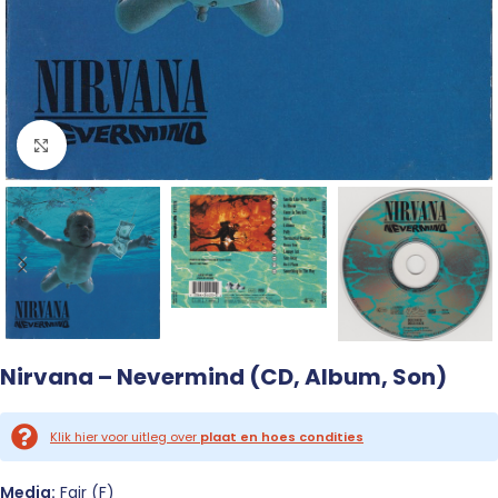
Click to enlarge
Nirvana – Nevermind (CD, Album, Son)
Klik hier voor uitleg over
plaat en hoes condities
Media:
Fair (F)