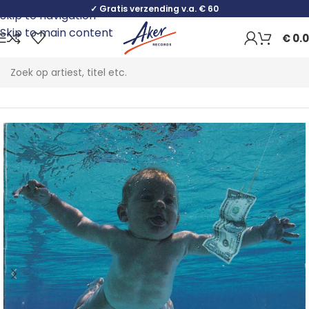
✓ Gratis verzending v.a. € 60
Skip to navigation
Skip to main content
€
0.
Home
Rock