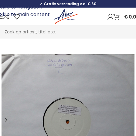
✓ Gratis verzending v.a. € 60
Skip to navigation
Skip to main content
€
0.
Home
Electronic