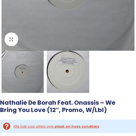
Click to enlarge
Nathalie De Borah Feat. Onassis – We
Bring You Love (12″, Promo, W/Lbl)
Klik hier voor uitleg over
plaat en hoes condities