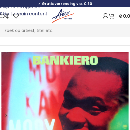
✓ Gratis verzending v.a. € 60
Skip to navigation
Skip to main content
€
0.
Home
Pop