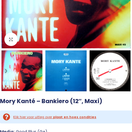
Click to enlarge
Mory Kanté – Bankiero (12″, Maxi)
Klik hier voor uitleg over
plaat en hoes condities
Media:
Good Plus (G+)