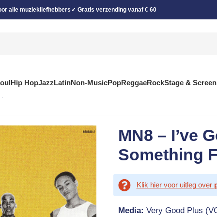
or alle muziekliefhebbers
✓ Gratis verzending vanaf € 60
Soul
Hip Hop
Jazz
Latin
Non-Music
Pop
Reggae
Rock
Stage & Screen
i)
MN8 – I’ve Go
Something F
Klik hier voor uitleg over
Media:
Very Good Plus (V