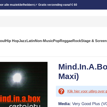
or alle muziekliefhebbers
✓ Gratis verzending vanaf € 60
Soul
Hip Hop
Jazz
Latin
Non-Music
Pop
Reggae
Rock
Stage & Screen
Mind.In.A.Bo
Maxi)
Klik hier voor uitleg over
Media:
Very Good Plus (V