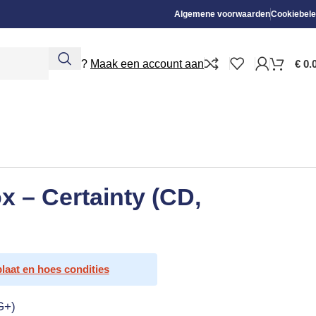
Algemene voorwaarden
Cookiebele
Nieuw?
Maak een account aan
€
0.
x – Certainty (CD,
plaat en hoes condities
G+)