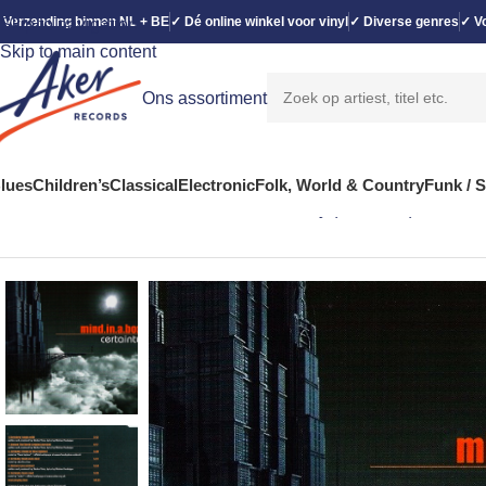
 Verzending binnen NL + BE
✓ Dé online winkel voor vinyl
✓ Diverse genres
✓ Vo
Skip to navigation
Skip to main content
Ons assortiment
lues
Children’s
Classical
Electronic
Folk, World & Country
Funk / 
Home
Electronic
Mind.In.A.Box – Certainty (CD, Maxi)