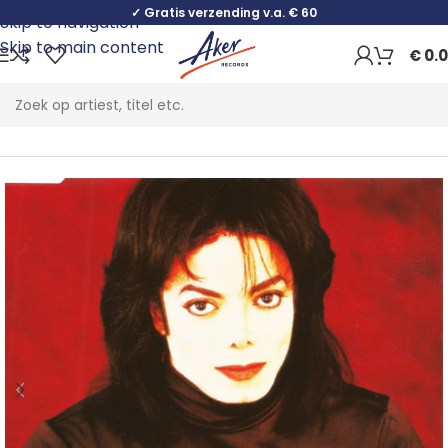
✓ Gratis verzending v.a. € 60
Skip to navigation
Skip to main content
€
0.
Home
Pop