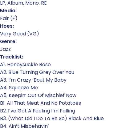
LP, Album, Mono, RE
Media:
Fair (F)
Hoes:
Very Good (VG)
Genre:
Jazz
Tracklist:
A1. Honeysuckle Rose
A2. Blue Turning Grey Over You
A3. I’m Crazy ‘Bout My Baby
A4. Squeeze Me
A5. Keepin’ Out Of Mischief Now
B1. All That Meat And No Potatoes
B2. I’ve Got A Feeling I’m Falling
B3. (What Did I Do To Be So) Black And Blue
B4. Ain’t Misbehavin’