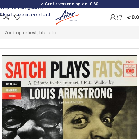
✓ Gratis verzending v.a. € 60
Skip to navigation
Skip to main content
€
0.
Home
Jazz