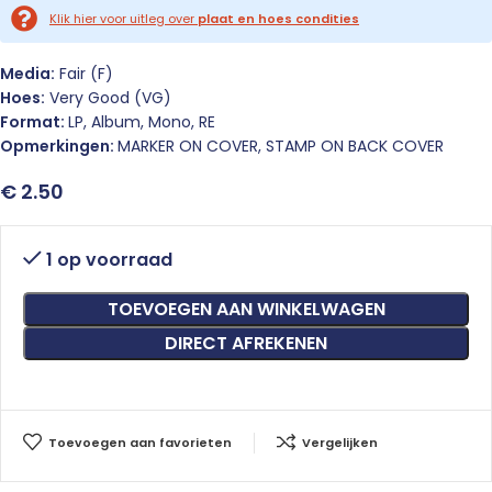
Klik hier voor uitleg over
plaat en hoes condities
Media:
Fair (F)
Hoes:
Very Good (VG)
Format:
LP, Album, Mono, RE
Opmerkingen:
MARKER ON COVER, STAMP ON BACK COVER
€
2.50
1 op voorraad
TOEVOEGEN AAN WINKELWAGEN
DIRECT AFREKENEN
Toevoegen aan favorieten
Vergelijken