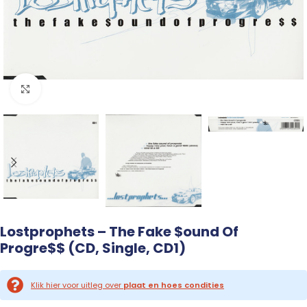
Click to enlarge
Lostprophets – The Fake $ound Of
Progre$$ (CD, Single, CD1)
Klik hier voor uitleg over
plaat en hoes condities