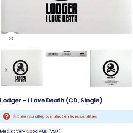
Click to enlarge
Lodger – I Love Death (CD, Single)
Klik hier voor uitleg over
plaat en hoes condities
Media:
Very Good Plus (VG+)