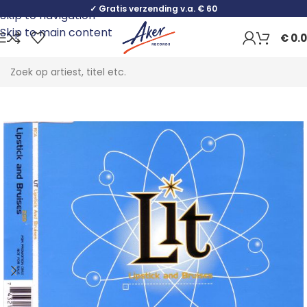
✓ Gratis verzending v.a. € 60
Skip to navigation
Skip to main content
€
0.
Home
Rock