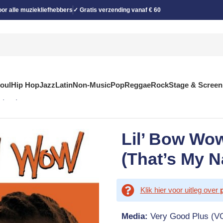
or alle muziekliefhebbers
✓ Gratis verzending vanaf € 60
Soul
Hip Hop
Jazz
Latin
Non-Music
Pop
Reggae
Rock
Stage & Screen
(12″)
Lil’ Bow W
(That’s My N
Klik hier voor uitleg over
Media:
Very Good Plus (V