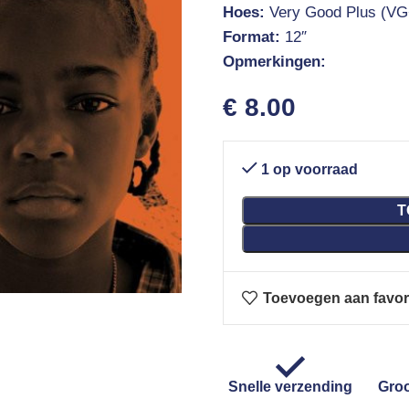
Hoes:
Very Good Plus (VG
Format:
12″
Opmerkingen:
€
8.00
1 op voorraad
T
Toevoegen aan favor
Snelle verzending
Groo