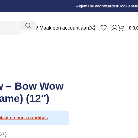
Algemene voorwaarden
Cookiebele
Nieuw?
Maak een account aan
€
0.
ow – Bow Wow
ame) (12″)
plaat en hoes condities
G+)