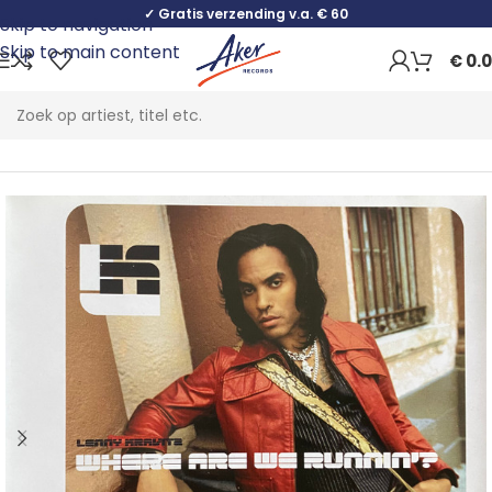
✓ Gratis verzending v.a. € 60
Skip to navigation
Skip to main content
€
0.
Home
Rock