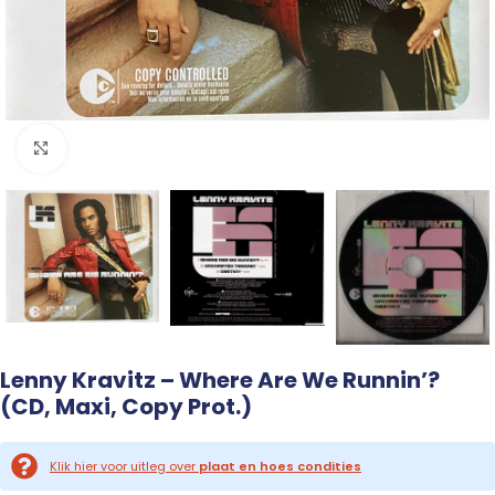
Click to enlarge
Lenny Kravitz – Where Are We Runnin’?
(CD, Maxi, Copy Prot.)
Klik hier voor uitleg over
plaat en hoes condities