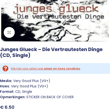
Click to enlarge
Junges Glueck – Die Vertrautesten Dinge
(CD, Single)
Klik hier voor uitleg over
plaat en hoes condities
Media:
Very Good Plus (VG+)
Hoes:
Very Good Plus (VG+)
Format:
CD, Single
Opmerkingen:
STICKER ON BACK OF COVER
€
6.50