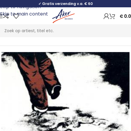
✓ Gratis verzending v.a. € 60
Skip to navigation
Skip to main content
€
0.
Home
Rock