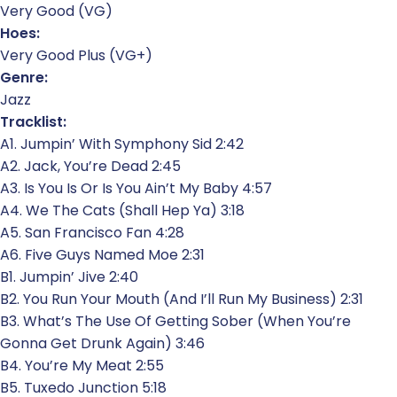
Very Good (VG)
Hoes:
Very Good Plus (VG+)
Genre:
Jazz
Tracklist:
A1. Jumpin’ With Symphony Sid 2:42
A2. Jack, You’re Dead 2:45
A3. Is You Is Or Is You Ain’t My Baby 4:57
A4. We The Cats (Shall Hep Ya) 3:18
A5. San Francisco Fan 4:28
A6. Five Guys Named Moe 2:31
B1. Jumpin’ Jive 2:40
B2. You Run Your Mouth (And I’ll Run My Business) 2:31
B3. What’s The Use Of Getting Sober (When You’re
Gonna Get Drunk Again) 3:46
B4. You’re My Meat 2:55
B5. Tuxedo Junction 5:18