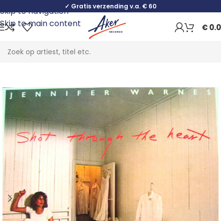
✓ Gratis verzending v.a. € 60
Skip to navigation
Skip to main content
€
0.
Home
Pop