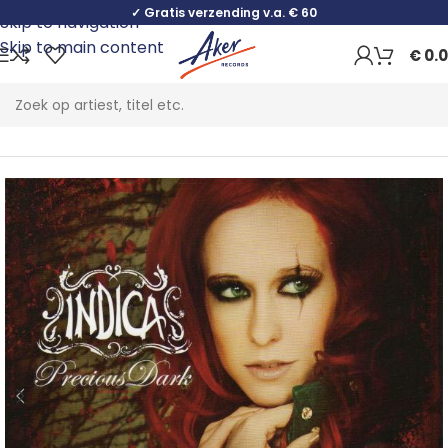
✓ Gratis verzending v.a. € 60
Skip to navigation
Skip to main content
€
0.
Home
Rock