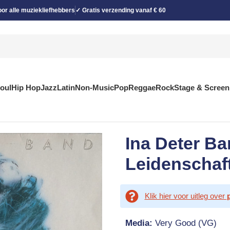
or alle muziekliefhebbers
✓ Gratis verzending vanaf € 60
Soul
Hip Hop
Jazz
Latin
Non-Music
Pop
Reggae
Rock
Stage & Screen
Ina Deter Ba
Leidenschaft
Klik hier voor uitleg over
Media:
Very Good (VG)