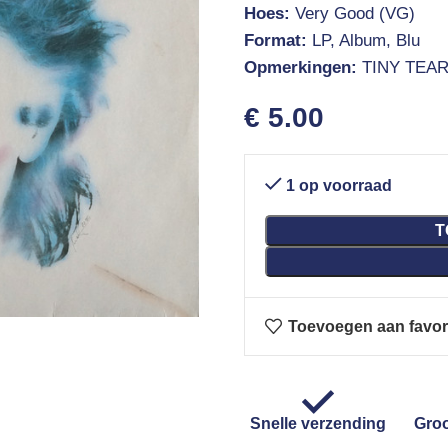
Hoes:
Very Good (VG)
Format:
LP, Album, Blu
Opmerkingen:
TINY TEA
€
5.00
1 op voorraad
T
Toevoegen aan favor
Snelle verzending
Groo