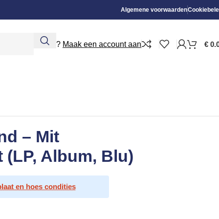
Algemene voorwaarden
Cookiebele
Nieuw?
Maak een account aan
€
0.
nd – Mit
 (LP, Album, Blu)
plaat en hoes condities