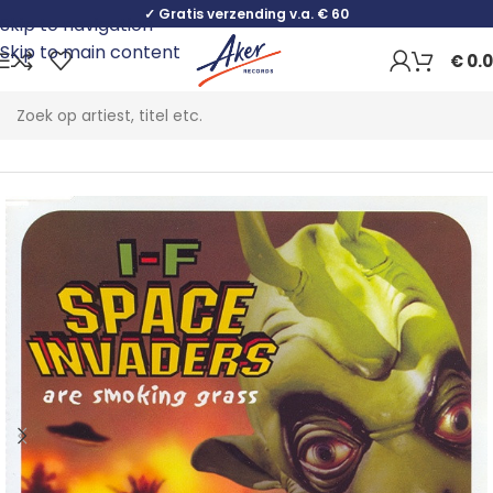
✓ Gratis verzending v.a. € 60
Skip to navigation
Skip to main content
€
0.
Home
Electronic