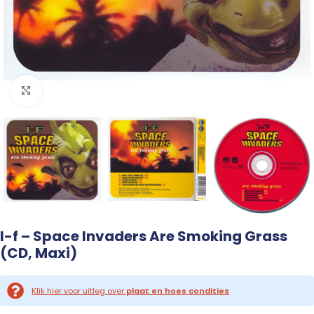
Click to enlarge
I-f – Space Invaders Are Smoking Grass
(CD, Maxi)
Klik hier voor uitleg over
plaat en hoes condities