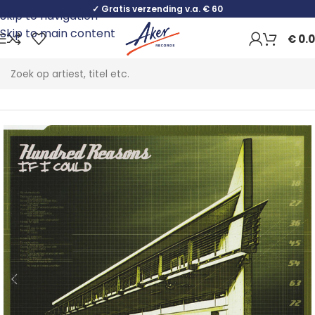
✓ Gratis verzending v.a. € 60
Skip to navigation
Skip to main content
€
0.
Home
Rock