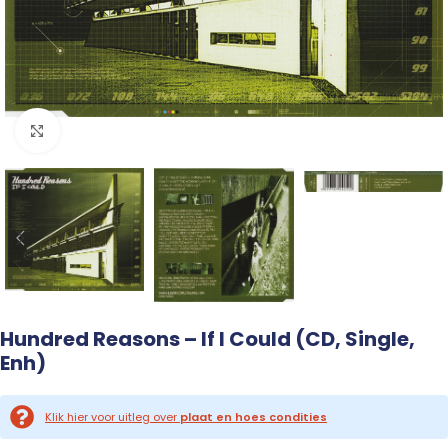
Click to enlarge
Hundred Reasons – If I Could (CD, Single,
Enh)
Klik hier voor uitleg over
plaat en hoes condities