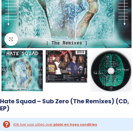
Click to enlarge
Hate Squad – Sub Zero (The Remixes) (CD,
EP)
Klik hier voor uitleg over
plaat en hoes condities