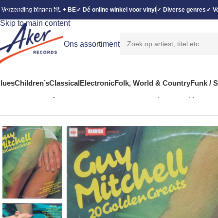
 Verzending binnen NL + BE
✓ Dé online winkel voor vinyl
✓ Diverse genres
✓ Vo
Skip to navigation
Skip to main content
Ons assortiment
lues
Children’s
Classical
Electronic
Folk, World & Country
Funk / 
Home
Rock
Guy Mitchell – 20 Golden Greats (LP, Comp)