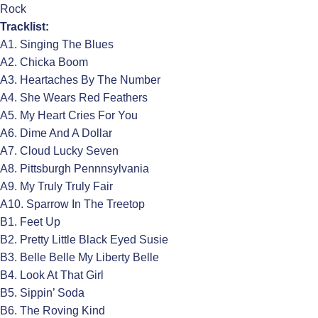
Rock
Tracklist:
A1. Singing The Blues
A2. Chicka Boom
A3. Heartaches By The Number
A4. She Wears Red Feathers
A5. My Heart Cries For You
A6. Dime And A Dollar
A7. Cloud Lucky Seven
A8. Pittsburgh Pennnsylvania
A9. My Truly Truly Fair
A10. Sparrow In The Treetop
B1. Feet Up
B2. Pretty Little Black Eyed Susie
B3. Belle Belle My Liberty Belle
B4. Look At That Girl
B5. Sippin’ Soda
B6. The Roving Kind