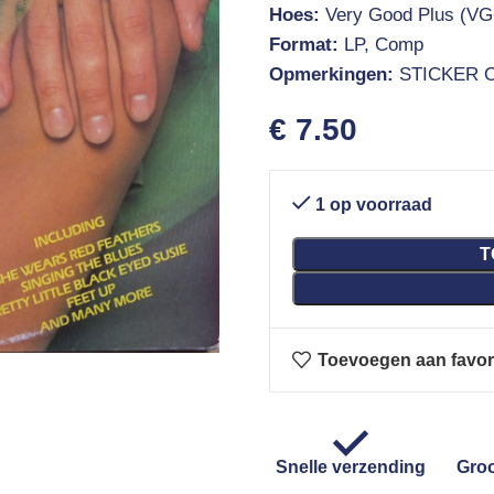
Hoes:
Very Good Plus (VG
Format:
LP, Comp
Opmerkingen:
STICKER 
€
7.50
1 op voorraad
T
Toevoegen aan favor
Snelle verzending
Groo