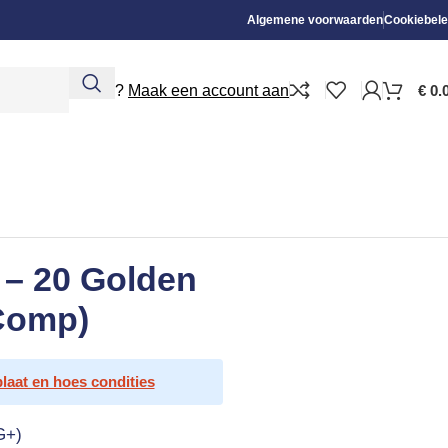
Algemene voorwaarden
Cookiebele
Nieuw?
Maak een account aan
€
0.
 – 20 Golden
 Comp)
plaat en hoes condities
G+)