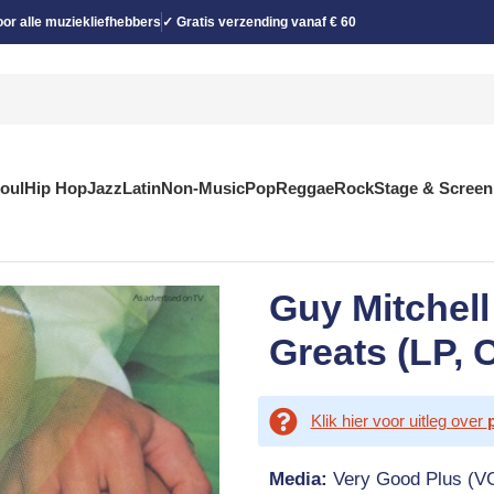
or alle muziekliefhebbers
✓ Gratis verzending vanaf € 60
Soul
Hip Hop
Jazz
Latin
Non-Music
Pop
Reggae
Rock
Stage & Screen
Guy Mitchell
Greats (LP,
Klik hier voor uitleg over
Media:
Very Good Plus (V