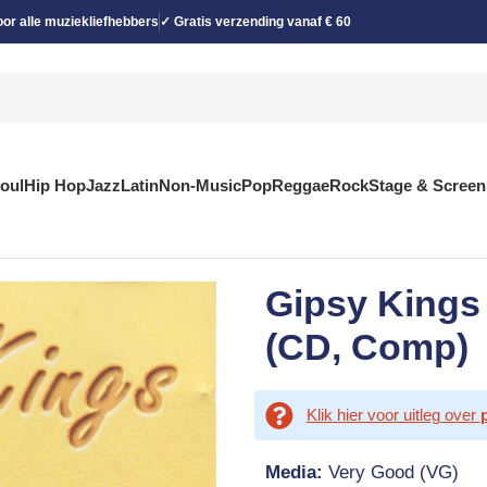
or alle muziekliefhebbers
✓ Gratis verzending vanaf € 60
Soul
Hip Hop
Jazz
Latin
Non-Music
Pop
Reggae
Rock
Stage & Screen
Gipsy Kings 
(CD, Comp)
Klik hier voor uitleg over
Media:
Very Good (VG)