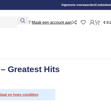
Algemene voorwaarden
Cookiebele
Nieuw?
Maak een account aan
€
0.
– Greatest Hits
plaat en hoes condities