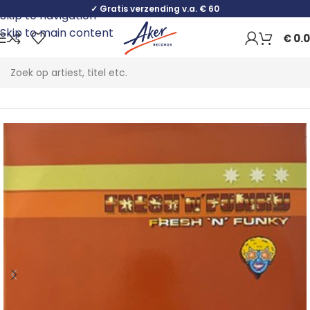
✓ Gratis verzending v.a. € 60
Skip to navigation
Skip to main content
€
0.
Home
Electronic