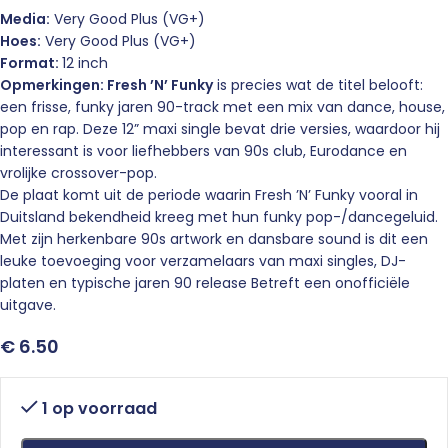
Media:
Very Good Plus (VG+)
Hoes:
Very Good Plus (VG+)
Format:
12 inch
Opmerkingen:
Fresh ’N’ Funky
is precies wat de titel belooft:
een frisse, funky jaren 90-track met een mix van dance, house,
pop en rap. Deze 12” maxi single bevat drie versies, waardoor hij
interessant is voor liefhebbers van 90s club, Eurodance en
vrolijke crossover-pop.
De plaat komt uit de periode waarin Fresh ’N’ Funky vooral in
Duitsland bekendheid kreeg met hun funky pop-/dancegeluid.
Met zijn herkenbare 90s artwork en dansbare sound is dit een
leuke toevoeging voor verzamelaars van maxi singles, DJ-
platen en typische jaren 90 release Betreft een onofficiële
uitgave.
€
6.50
1 op voorraad