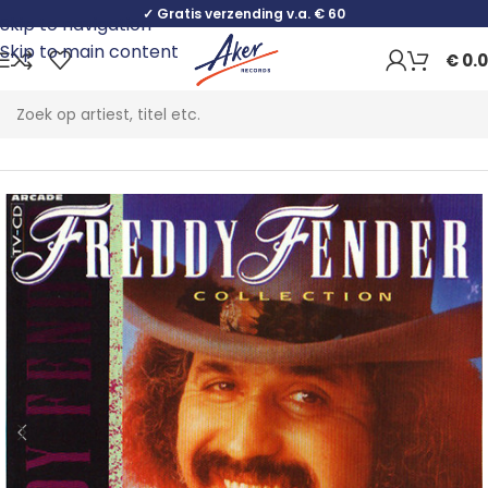
✓ Gratis verzending v.a. € 60
Skip to navigation
Skip to main content
€
0.
Home
Folk, World & Country