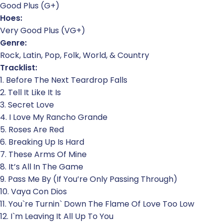
Good Plus (G+)
Hoes:
Very Good Plus (VG+)
Genre:
Rock, Latin, Pop, Folk, World, & Country
Tracklist:
1. Before The Next Teardrop Falls
2. Tell It Like It Is
3. Secret Love
4. I Love My Rancho Grande
5. Roses Are Red
6. Breaking Up Is Hard
7. These Arms Of Mine
8. It’s All In The Game
9. Pass Me By (If You’re Only Passing Through)
10. Vaya Con Dios
11. You`re Turnin` Down The Flame Of Love Too Low
12. I`m Leaving It All Up To You