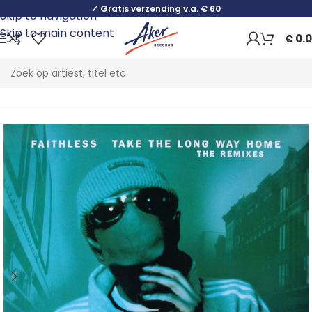
✓ Gratis verzending v.a. € 60
Skip to navigation
Skip to main content
€
0.
Home
Electronic