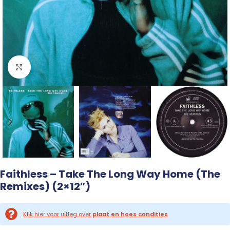
Click to enlarge
Faithless – Take The Long Way Home (The
Remixes) (2×12″)
Klik hier voor uitleg over
plaat en hoes condities