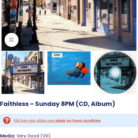
Click to enlarge
Faithless – Sunday 8PM (CD, Album)
Klik hier voor uitleg over
plaat en hoes condities
Media:
Very Good (VG)