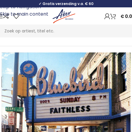
✓ Gratis verzending v.a. € 60
Skip to navigation
Skip to main content
€
0.
Home
Electronic