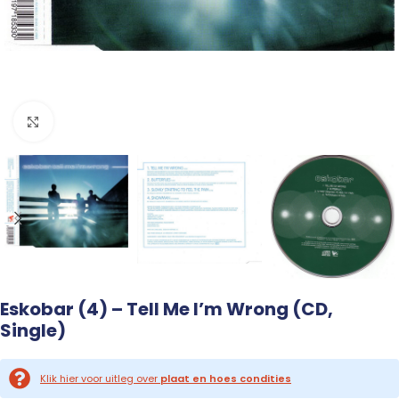
Click to enlarge
Eskobar (4) – Tell Me I’m Wrong (CD,
Single)
Klik hier voor uitleg over
plaat en hoes condities