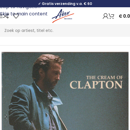
✓ Gratis verzending v.a. € 60
Skip to navigation
Skip to main content
€
0.
Home
Rock