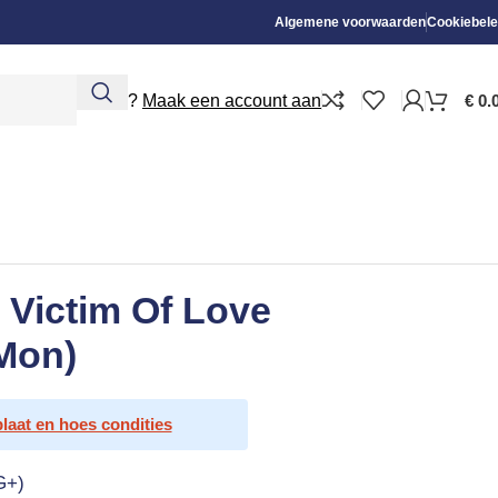
Algemene voorwaarden
Cookiebele
Nieuw?
Maak een account aan
€
0.
 Victim Of Love
 Mon)
plaat en hoes condities
G+)