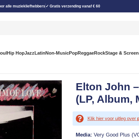
or alle muziekliefhebbers
✓ Gratis verzending vanaf € 60
Soul
Hip Hop
Jazz
Latin
Non-Music
Pop
Reggae
Rock
Stage & Screen
Elton John –
(LP, Album,
Klik hier voor uitleg over
Media:
Very Good Plus (V