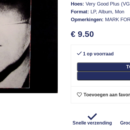
Hoes:
Very Good Plus (VG
Format:
LP, Album, Mon
Opmerkingen:
MARK FOR
€
9.50
1 op voorraad
T
Toevoegen aan favor
Snelle verzending
Groo