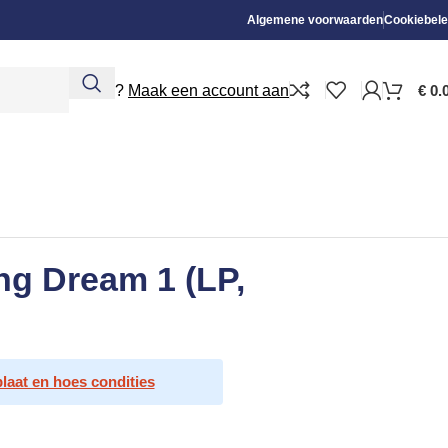
Algemene voorwaarden
Cookiebele
Nieuw?
Maak een account aan
€
0.
ng Dream 1 (LP,
plaat en hoes condities