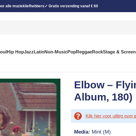
or alle muziekliefhebbers
✓ Gratis verzending vanaf € 60
Soul
Hip Hop
Jazz
Latin
Non-Music
Pop
Reggae
Rock
Stage & Screen
Elbow – Flyi
Album, 180)
Klik hier voor uitleg over
Media:
Mint (M)