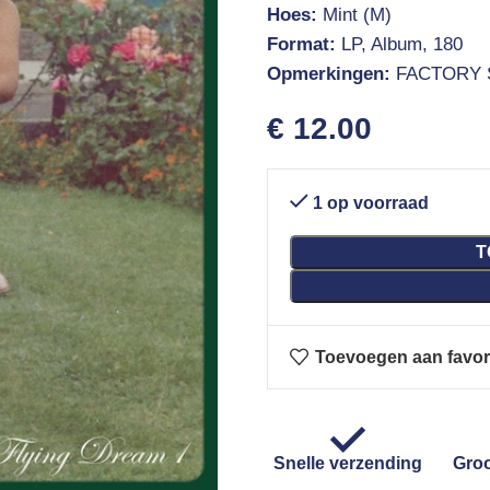
Hoes:
Mint (M)
Format:
LP, Album, 180
Opmerkingen:
FACTORY 
€
12.00
1 op voorraad
T
Toevoegen aan favor
Snelle verzending
Groo