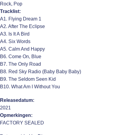
Rock, Pop
Tracklist:
A1. Flying Dream 1
A2. After The Eclipse
A3. Is It A Bird
A4. Six Words
A5. Calm And Happy
B6. Come On, Blue
B7. The Only Road
B8. Red Sky Radio (Baby Baby Baby)
B9. The Seldom Seen Kid
B10. What Am I Without You
Releasedatum:
2021
Opmerkingen:
FACTORY SEALED