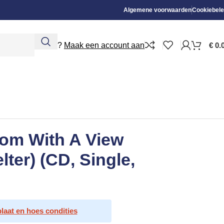
Algemene voorwaarden
Cookiebele
Nieuw?
Maak een account aan
€
0.
om With A View
lter) (CD, Single,
plaat en hoes condities