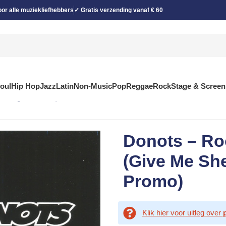
or alle muziekliefhebbers
✓ Gratis verzending vanaf € 60
Soul
Hip Hop
Jazz
Latin
Non-Music
Pop
Reggae
Rock
Stage & Screen
, Single, Promo)
Donots – Ro
(Give Me She
Promo)
Klik hier voor uitleg over